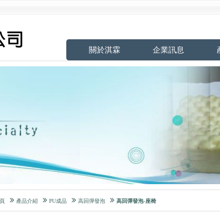
關於淇霖
企業訊息
頁
產品介紹
PU成品
高回彈發泡
高回彈發泡-座椅