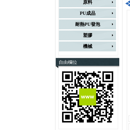
原料
PU成品
耐熱PU發泡
塑膠
機械
自由欄位