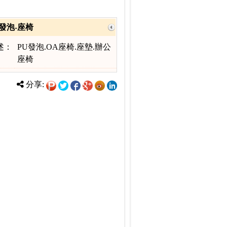
發泡-座椅
述：
PU發泡.OA座椅.座墊.辦公
座椅
分享: